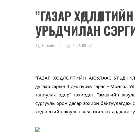
”ГАЗАР ХӨДЛӨЛТИЙ
УРЬДЧИЛАН СЭРГИЙ
Налайх
2026-03-27
”ГАЗАР ХӨДЛӨЛТИЙН АЮУЛААС УРЬДЧИЛ
дугаар сарын 4 дэх пүрэв гараг – Монгол У
таниулах өдөр” тохиодог Гамшгийн аюул
сургууль орон даяар зохион байгуулагдаж 
хөдлөлтийн аюулын үед ажиллах дадлага су