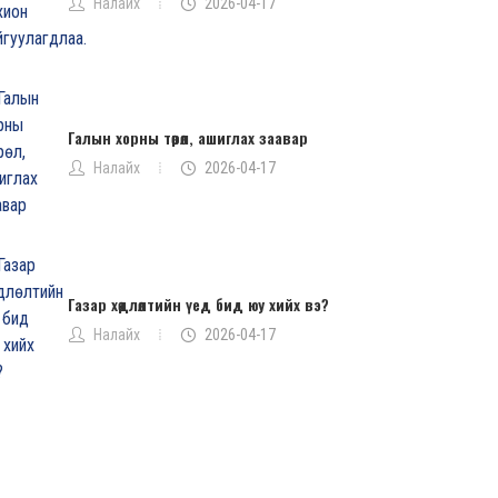
Налайх
2026-04-17
Галын хорны төрөл, ашиглах заавар
Налайх
2026-04-17
Газар хөдлөлтийн үед бид юу хийх вэ?
Налайх
2026-04-17