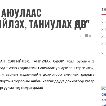
Н АЮУЛААС
А
ЛЭХ, ТАНИУЛАХ ӨДӨР"
0
АН СЭРГИЙЛЭХ, ТАНИУЛАХ ӨДӨР" Жил бүрийн 3
лсад “Газар хөдлөлтийн аюулаас урьдчилан сэргийлэх,
ын зарлан мэдээллийн дохиогоор ажиллах дадлага
спортын хорооны албан хаагчиддуут дохиогоор газар
ргуулилтад хамрагдлаа6