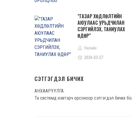
”ГАЗАР ХӨДЛӨЛТИЙН
АЮУЛААС УРЬДЧИЛАН
СЭРГИЙЛЭХ, ТАНИУЛАХ
ӨДӨР"
Налайх
2026-03-27
СЭТГЭГДЭЛ БИЧИХ
АНХААРУУЛГА:
Та системд нэвтэрч орсоноор сэтгэгдэл бичих бо