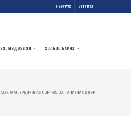
НЭВТРЭХ
БҮРТГҮҮЛЭХ
ЭЭ, МЭДЭЭЛЭЛ
ХОЛБОО БАРИХ
 АЮУЛААС УРЬДЧИЛАН СЭРГИЙЛЭХ, ТАНИУЛАХ ӨДӨР"