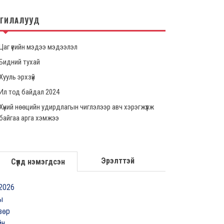
НГИЛАЛУУД
Цаг үеийн мэдээ мэдээлэл
Бидний тухай
Хууль эрхзүй
Ил тод байдал 2024
Хүний нөөцийн удирдлагын чиглэлээр авч хэрэгжүүлж
байгаа арга хэмжээ
Эрэлттэй
Сүүлд нэмэгдсэн