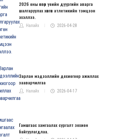
2026 оны өсвөр үеийн дүүргийн аварга
шалгаруулах хөнгөн атлетикийн тэмцээн
эхэллээ.
Налайх
2026-04-28
Зарлан мэдээллийн дохиогоор ажиллах
зааварчилгаа
Налайх
2026-04-17
Гамшгаас хамгаалах сургалт зохион
байгуулагдлаа.