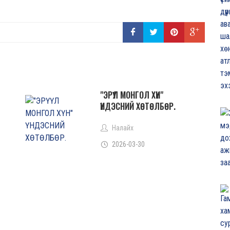
"ЭРҮҮЛ МОНГОЛ ХҮН"
ҮНДЭСНИЙ ХӨТӨЛБӨР.
Налайх
2026-03-30