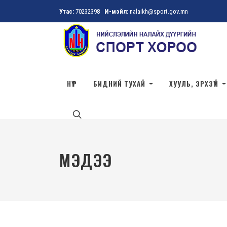
Утас:
70232398
И-мэйл:
nalaikh@sport.gov.mn
НҮҮР
БИДНИЙ ТУХАЙ
ХУУЛЬ, ЭРХЗҮЙ
МЭДЭЭ