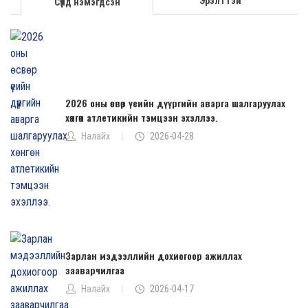
Эрэлттэй
Сүүлд нэмэгдсэн
2026 оны өсвөр үеийн дүүргийн аварга шалгаруулах
хөнгөн атлетикийн тэмцээн эхэллээ.
Налайх
2026-04-28
Зарлан мэдээллийн дохиогоор ажиллах
зааварчилгаа
Налайх
2026-04-17