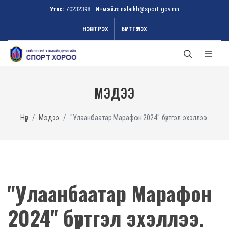
Утас:
70232398
И-мэйл:
nalaikh@sport.gov.mn
НЭВТРЭХ
БҮРТГҮҮЛЭХ
МЭДЭЭ
Нүүр
Мэдээ
"Улаанбаатар Марафон 2024" бүртгэл эхэллээ.
"Улаанбаатар Марафон
2024" бүртгэл эхэллээ.