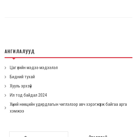
АНГИЛАЛУУД
Цаг үеийн мэдээ мэдээлэл
Бидний тухай
Хууль эрхзүй
Ил тод байдал 2024
Хүний нөөцийн удирдлагын чиглэлээр авч хэрэгжүүлж байгаа арга
хэмжээ