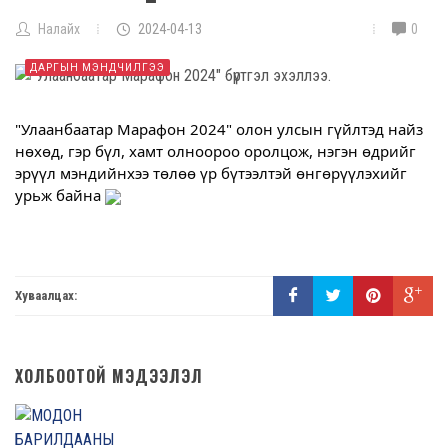
Налайх
2024-04-13
0
ДАРГЫН МЭНДЧИЛГЭЭ
"Улаанбаатар Марафон 2024" олон улсын гүйлтэд найз
нөхөд, гэр бүл, хамт олноороо оролцож, нэгэн өдрийг
эрүүл мэндийнхээ төлөө үр бүтээлтэй өнгөрүүлэхийг
урьж байна
Хуваалцах:
ХОЛБООТОЙ МЭДЭЭЛЭЛ