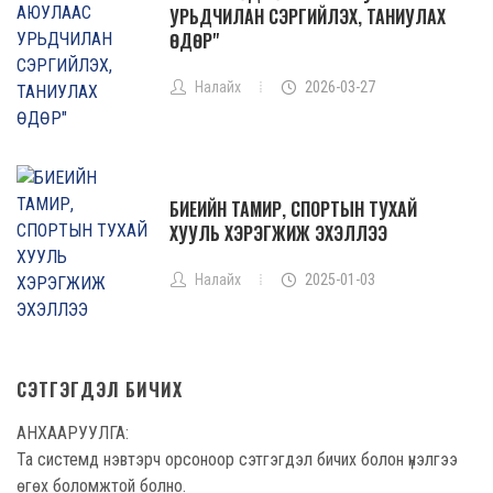
УРЬДЧИЛАН СЭРГИЙЛЭХ, ТАНИУЛАХ
ӨДӨР"
Налайх
2026-03-27
БИЕИЙН ТАМИР, СПОРТЫН ТУХАЙ
ХУУЛЬ ХЭРЭГЖИЖ ЭХЭЛЛЭЭ
Налайх
2025-01-03
СЭТГЭГДЭЛ БИЧИХ
АНХААРУУЛГА:
Та системд нэвтэрч орсоноор сэтгэгдэл бичих болон үнэлгээ
өгөх боломжтой болно.